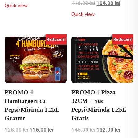
Prețul
Prețul
116.00
lei
104.00
lei
Quick view
inițial
curent
Quick view
a
este:
fost:
104.00 
116.00 lei.
Reduceri!
Reduceri!
PROMO 4
PROMO 4 Pizza
Hamburgeri cu
32CM + Suc
Pepsi/Mirinda 1.25L
Pepsi/Mirinda 1.25L
Gratuit
Gratis
Prețul
Prețul
Prețul
Prețul
128.00
lei
116.00
lei
146.00
lei
132.00
lei