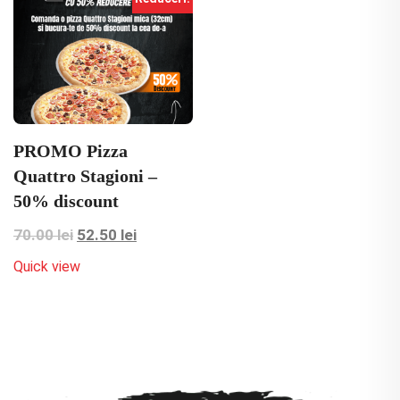
PROMO Pizza
Quattro Stagioni –
50% discount
Prețul
Prețul
70.00
lei
52.50
lei
inițial
curent
Quick view
a
este:
fost:
52.50 lei.
70.00 lei.