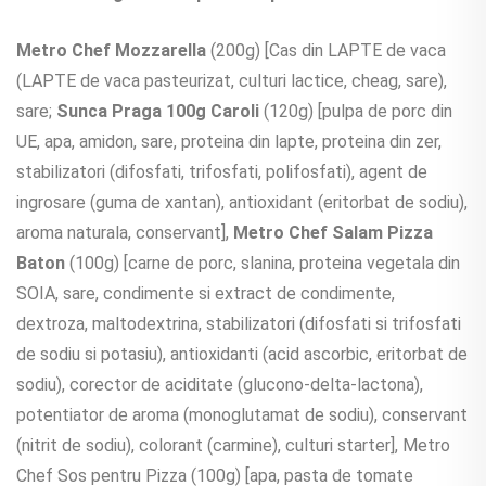
Metro Chef Mozzarella
(200g) [Cas din LAPTE de vaca
(LAPTE de vaca pasteurizat, culturi lactice, cheag, sare),
sare;
Sunca Praga 100g Caroli
(120g) [pulpa de porc din
UE, apa, amidon, sare, proteina din lapte, proteina din zer,
stabilizatori (difosfati, trifosfati, polifosfati), agent de
ingrosare (guma de xantan), antioxidant (eritorbat de sodiu),
aroma naturala, conservant],
Metro Chef Salam Pizza
Baton
(100g) [carne de porc, slanina, proteina vegetala din
SOIA, sare, condimente si extract de condimente,
dextroza, maltodextrina, stabilizatori (difosfati si trifosfati
de sodiu si potasiu), antioxidanti (acid ascorbic, eritorbat de
sodiu), corector de aciditate (glucono-delta-lactona),
potentiator de aroma (monoglutamat de sodiu), conservant
(nitrit de sodiu), colorant (carmine), culturi starter], Metro
Chef Sos pentru Pizza (100g) [apa, pasta de tomate