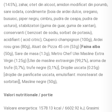
(14.5%), zahar, otet din alcool, amidon modificat din porumb,
sare iodata, condimente (boia de ardei dulce, oregano,
busuioc, piper negru, cimbru, pudra de ceapa, pudra de
usturoi), stabilizatori (guma de guar, guma de xantan),
conservanti ( benzoat de sodiu, sorbat de potasiu),
acidifiant ( acid citric); Ciuperci champignon (100g), Ardei
rosu gras (80g), Aluat de Pizza 45 cm (53g) [
Faina alba
(50g), Sare de masa (1.3g), Metro Chef Ulei Masline Extra
Virgin (1.25g) [Ulei de masline extravirgin (99,2%), aroma de
trufe (0,7%), trufe negre (0,1%)], Drojdie uscata (0.25g)
[drojdie de panificatie uscata, emulsifiant: monstearat de
sorbitan]], Masline negre (50g),
Valori nutritionale / portie
Valoare energetica: 1578.13 kcal / 6602.92 kJ; Grasimi: